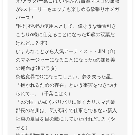
芥/アラタ/千葉こはく/やみと/吉池マスコの連載
が♪ストーリーもエッチも楽しめる欲張りオメガ
バース！
“性別不明”の使用人として、偉そうな毒舌引き
こもりα様に仕えることになった15歳の双葉だ
けれど…？(芥)
ひょんなことから人気アーティスト・JIN（Ω）
のマネージャーになることになったαの加賀美
の運命は?!(アラタ)
突然変異でΩになってしまい、夢を失った星。
「抱かれるための存在」という事実をつきつけ
られて…。（千葉こはく）
「αの鏡」の如くバリバリに働くカリスマ営業
部長の冬川は、気が弱くて仕事もできない新入
社員の夏目を目の敵にしていたけれど…?!（や
みと）