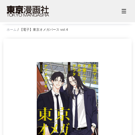
ホーム
/
【電子】東京オメガバース vol.4
ホーム
お知らせ
販売サイト
電子版
書籍版
グッズ
ご意見・ご感想
お問い合わせ
持ち込み・作品投稿
作家さんへのプレゼント品