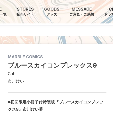
E
STORES
GOODS
MESSAGE
C
一覧
販売サイト
グッズ
ご意見・ご感想
ドラ
MARBLE COMICS
ブルースカイコンプレックス9
Cab
市川けい
■初回限定小冊子付特装版『ブルースカイコンプレッ
クス9』市川けい著