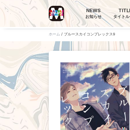
NEWS
TITL
お知らせ
タイトル
ホーム
/
ブルースカイコンプレックス9
ホーム
お知らせ
タイトル一覧
販売サイト
電子版
書籍版
グッズ
ご意見・ご感想
お問い合わせ