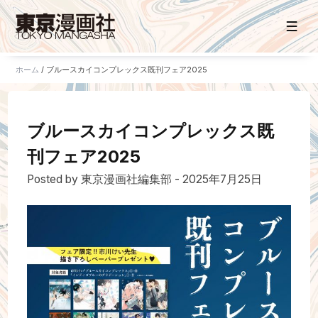
ホーム
/
ブルースカイコンプレックス既刊フェア2025
ホーム
ブルースカイコンプレックス既
お知らせ
刊フェア2025
タイトル一覧
Posted by 東京漫画社編集部 - 2025年7月25日
販売サイト
電子版
書籍版
グッズ
ご意見・ご感想
お問い合わせ
持ち込み・作品投稿