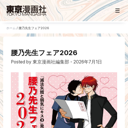
ホーム
/
腰乃先生フェア2026
ホーム
腰乃先生フェア2026
お知らせ
Posted by 東京漫画社編集部 - 2026年7月1日
タイトル一覧
販売サイト
電子版
書籍版
グッズ
ご意見・ご感想
お問い合わせ
持ち込み・作品投稿