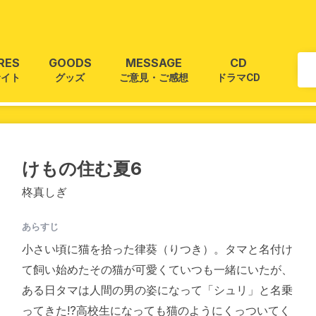
RES
GOODS
MESSAGE
CD
サイト
グッズ
ご意見・ご感想
ドラマCD
けもの住む夏6
柊真しぎ
あらすじ
小さい頃に猫を拾った律葵（りつき）。タマと名付け
て飼い始めたその猫が可愛くていつも一緒にいたが、
ある日タマは人間の男の姿になって「シュリ」と名乗
ってきた!?高校生になっても猫のようにくっついてく