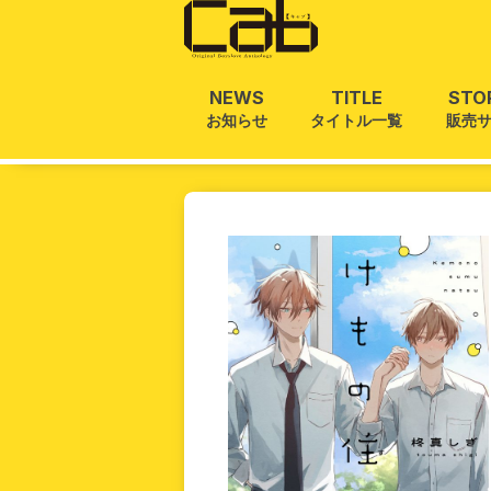
NEWS
TITLE
STO
お知らせ
タイトル一覧
販売
ホーム
/
単話情報
/
けもの住む夏6
ホーム
お知らせ
タイトル一覧
雑誌
単話
販売サイト
電子版
書籍版
グッズ