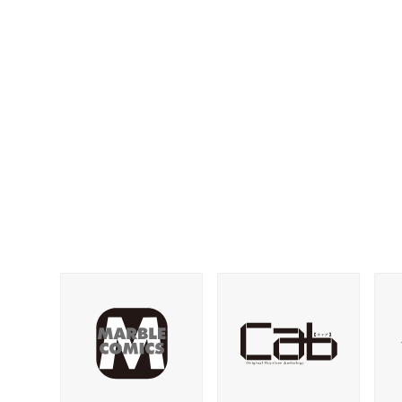
ホーム
お知らせ
販売サイト
電子版
書籍版
グッズ
ご意見・ご感想
お問い合わせ
持ち込み・作品投稿
作家さんへのプレゼント品