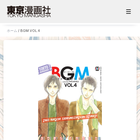
ホーム
/
BGM VOL.4
ホーム
お知らせ
販売サイト
電子版
書籍版
グッズ
ご意見・ご感想
お問い合わせ
持ち込み・作品投稿
作家さんへのプレゼント品