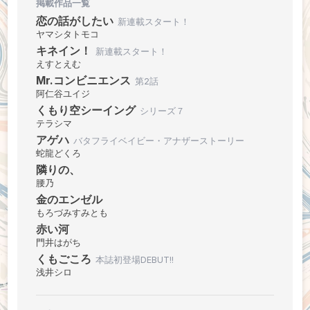
掲載作品一覧
恋の話がしたい
新連載スタート！
ヤマシタトモコ
キネイン！
新連載スタート！
えすとえむ
Mr.コンビニエンス
第2話
阿仁谷ユイジ
くもり空シーイング
シリーズ７
テラシマ
アゲハ
バタフライベイビー・アナザーストーリー
蛇龍どくろ
隣りの、
腰乃
金のエンゼル
もろづみすみとも
赤い河
門井はがち
くもごころ
本誌初登場DEBUT!!
浅井シロ