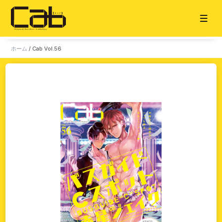
ホーム
/
Cab Vol.56
ホーム
お知らせ
タイトル一覧
雑誌
単話
販売サイト
電子版
書籍版
グッズ
ご意見・ご感想