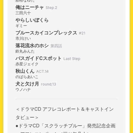
那梧なゆた
俺はニーチャ
Step.2
三田六十
やらしいぼくら
ギミー
ブルースカイコンプレックス
#21
市川けい
落花流水のホシ
第四話
鈴丸みんた
バスガイドCスポット
Last Step
赤星ジェイク
秋山くん
ACT.14
のばらあいこ
犬と欠け月
round;13
ウノハナ
＜ドラマCD アフレコレポート＆キャストイン
タビュー＞
●ドラマCD「スクラッチブルー」発売記念企画