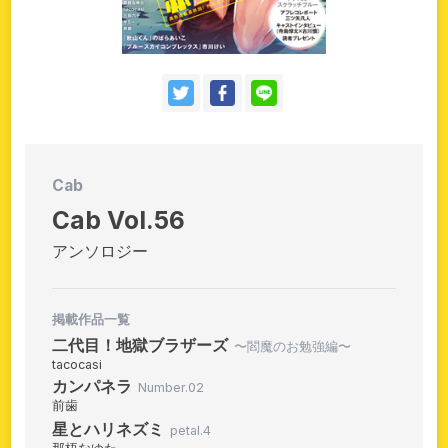
お問い合わせ
持ち込み・作品投稿
作家さんへのプレゼント品
ドラマCD
Cab
Cab Vol.56
アンソロジー
掲載作品一覧
二代目！地獄ブラザーズ
〜閻魔のお勉強編〜
tacocasi
カンパネラ
Number.02
前歯
星とハリネズミ
petal.4