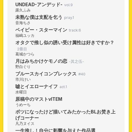
UNDEAD-アンデッド-
vol.9
露久ふみ
未熟な僕は支配を乞う
pray.1
音海ちさ
ベイビー・スターマイン
track:6
福嶋ユッカ
オタクで推し似の誘い受け属性は好きですか？
2冊目
葛城かつら
月はみちかけケモノの恋
-其之伍-
野白ぐり
ブルースカイコンプレックス
#40
市川けい
嘘とイエローナイフ
act.1
水曜日
原稿中のマストvITEM
うめーち
ボツになったけど描いてみたかったBLお焚き上
げコーナー
凡乃ヌイス
一生推し！自分に影響を与えた作品選