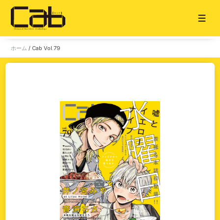
ホーム
/
Cab Vol.79
ホーム
お知らせ
タイトル一覧
雑誌
単話
販売サイト
電子版
書籍版
グッズ
ご意見・ご感想