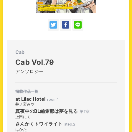
お問い合わせ
持ち込み・作品投稿
作家さんへのプレゼント品
ドラマCD
Cab
Cab Vol.79
アンソロジー
掲載作品一覧
at Lilac Hotel
room.1
井ノ宮みや
真夜中のBL編集部は夢を見る
第7章
上田にく
さんかくトワイライト
step.2
はかた