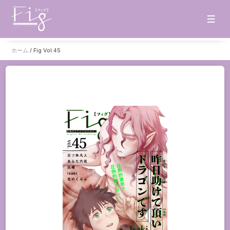
ホーム
/
Fig Vol.45
ホーム
お知らせ
タイトル一覧
雑誌
単話
販売サイト
電子版
書籍版
グッズ
ご意見・ご感想