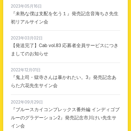
2023年05月16日
お問い合わせ
『未熟な僕は支配を乞う１』発売記念音海ちさ先生
持ち込み・作品投稿
初リアルサイン会
作家さんへのプレゼント品
ドラマCD
2023年03月02日
【発送完了】Cab vol.83 応募者全員サービスにつき
ましてのお知らせ
2022年12月01日
『鬼上司・獄寺さんは暴かれたい。3』発売記念あ
らた六花先生サイン会
2022年09月29日
『ブルースカイコンプレックス番外編 インディゴブ
ルーのグラデーション2』発売記念市川けい先生サ
イン会