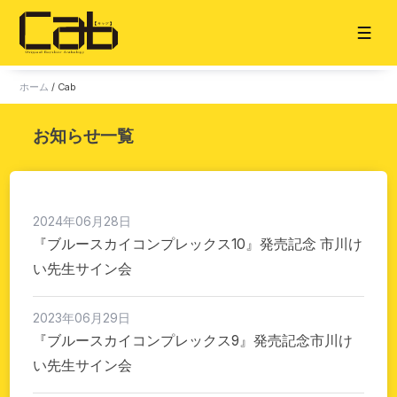
ホーム
/
Cab
ホーム
お知らせ一覧
お知らせ
タイトル一覧
2024年06月28日
雑誌
『ブルースカイコンプレックス10』発売記念 市川け
単話
い先生サイン会
販売サイト
電子版
2023年06月29日
書籍版
『ブルースカイコンプレックス9』発売記念市川け
グッズ
い先生サイン会
ご意見・ご感想