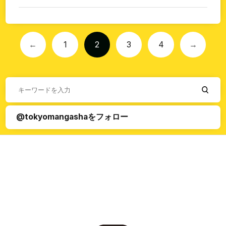
←
1
2
3
4
→
@tokyomangashaをフォロー