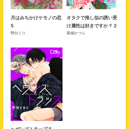
お問い合わせ
持ち込み・作品投稿
月はみちかけケモノの恋
オタクで推し似の誘い受
作家さんへのプレゼント品
5
け属性は好きですか？ 2
ドラマCD
野白ぐり
葛城かつら