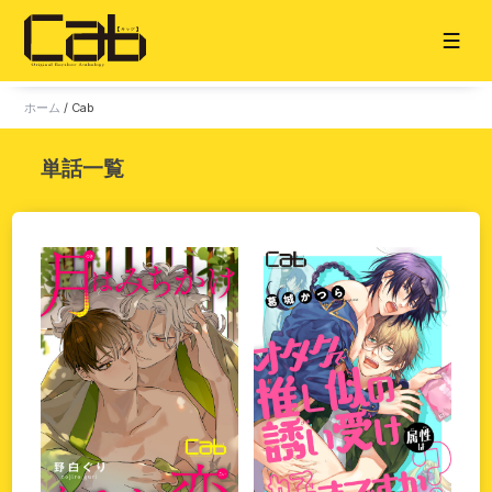
ホーム
/
Cab
ホーム
単話一覧
お知らせ
タイトル一覧
雑誌
単話
販売サイト
電子版
書籍版
グッズ
ご意見・ご感想