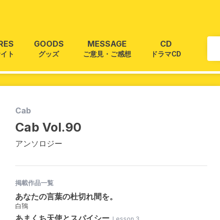
RES
GOODS
MESSAGE
CD
サイト
グッズ
ご意見・ご感想
ドラマCD
Cab
Cab Vol.90
アンソロジー
掲載作品一覧
あなたの言葉の杜切れ間を。
白鴇
あまくち天使とスパイシー
Lesson.3