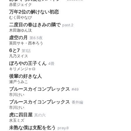
赤星ジェイク
万年2位の解けない初恋
むく田やなぴ
二度目の春はきみの隣で
past.2
木田迦ゆん汰
虚空の月
第6.5夜
英田サキ・西本ろう
6と7
第1話
凡乃ヌイス
ぼろやの王子くん
4畳
キリメンジャロ
後輩の好きな人
瀬戸うみこ
ブルースカイコンプレックス
#49
市川けい
ブルースカイコンプレックス
番外編
市川けい
虎に四目屋
其の六
水玉ミズ
未熟な僕は支配を乞う
pray.8