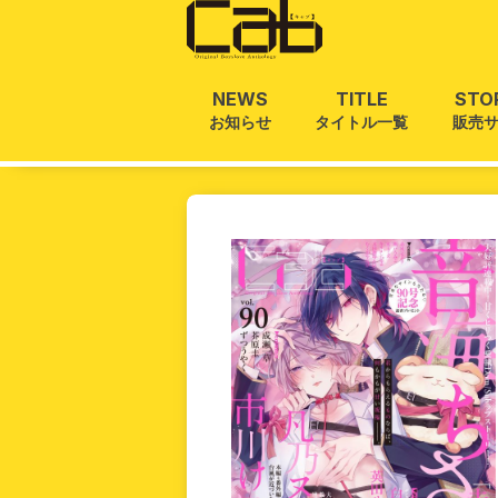
NEWS
TITLE
STO
お知らせ
タイトル一覧
販売
ホーム
/
Cab Vol.90
ホーム
お知らせ
タイトル一覧
雑誌
単話
販売サイト
電子版
書籍版
グッズ