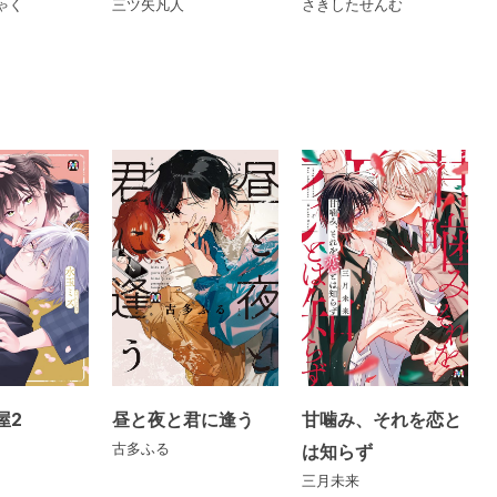
ゃく
三ツ矢凡人
さきしたせんむ
屋2
昼と夜と君に逢う
甘噛み、それを恋と
古多ふる
は知らず
三月未来