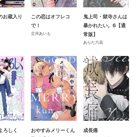
のお蔵入り
この恋はオフレコ
鬼上司・獄寺さんは
で！
暴かれたい。6【通
立河あいも
常版】
あらた六花
よろしく
おやすみメリーくん
成長痛