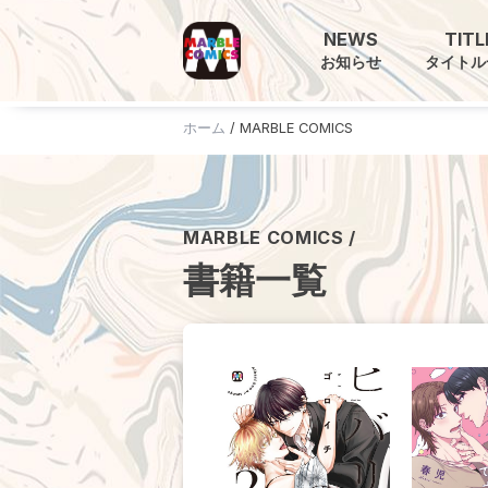
NEWS
TITL
お知らせ
タイトル
ホーム
/
MARBLE COMICS
ホーム
お知らせ
MARBLE COMICS /
タイトル一覧
書籍一覧
販売サイト
電子版
書籍版
グッズ
ご意見・ご感想
お問い合わせ