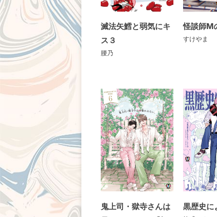
滅法矢鱈と弱気にキ
怪談師M
ス３
すけやま
腰乃
鬼上司・獄寺さんは
黒歴史に