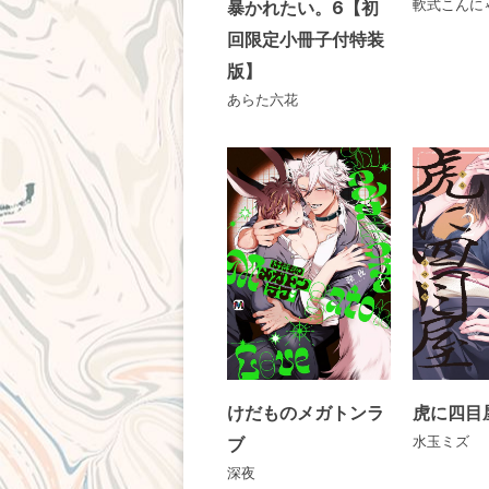
暴かれたい。6【初
軟式こんに
回限定小冊子付特装
版】
あらた六花
けだものメガトンラ
虎に四目
ブ
水玉ミズ
深夜