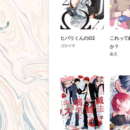
持ち込み・作品投稿
作家さんへのプレゼント品
ドラマCD
ヒバリくんのΩ2
これって
ゴロイチ
か？
春児