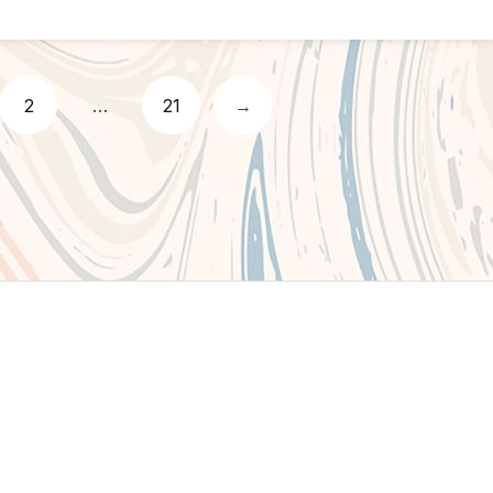
2
…
21
→