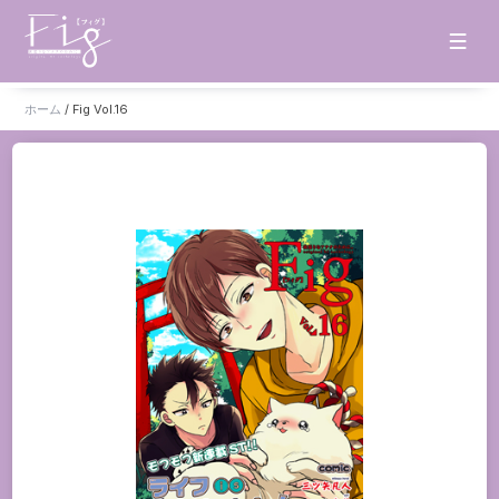
ホーム
/
Fig Vol.16
ホーム
お知らせ
タイトル一覧
雑誌
単話
販売サイト
電子版
書籍版
グッズ
ご意見・ご感想