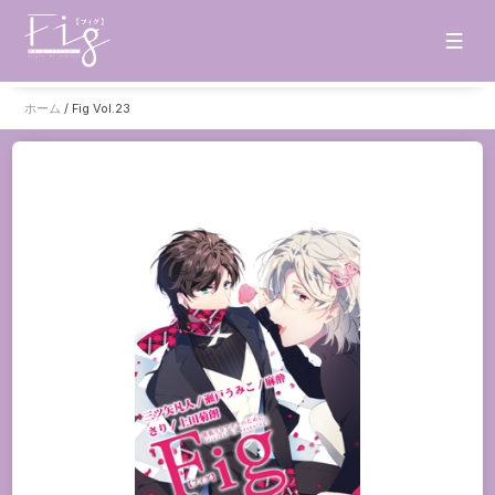
ホーム
/
Fig Vol.23
ホーム
お知らせ
タイトル一覧
雑誌
単話
販売サイト
電子版
書籍版
グッズ
ご意見・ご感想