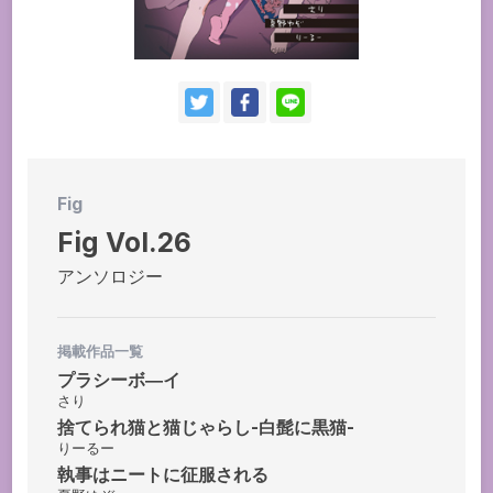
お問い合わせ
持ち込み・作品投稿
作家さんへのプレゼント品
ドラマCD
Fig
Fig Vol.26
アンソロジー
掲載作品一覧
プラシーボ―イ
さり
捨てられ猫と猫じゃらし-白髭に黒猫-
りーるー
執事はニートに征服される