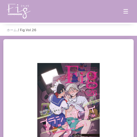
ホーム
/
Fig Vol.26
ホーム
お知らせ
タイトル一覧
雑誌
単話
販売サイト
電子版
書籍版
グッズ
ご意見・ご感想