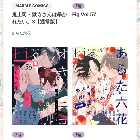
MARBLE COMICS
Fig
鬼上司・獄寺さんは暴か
Fig Vol.57
れたい。3【通常版】
あらた六花
Fig
Fig