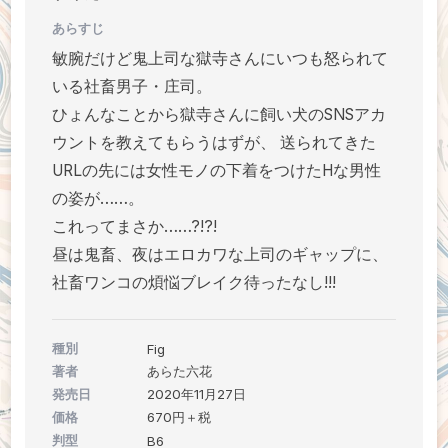
あらすじ
敏腕だけど鬼上司な獄寺さんにいつも怒られて
いる社畜男子・庄司。
ひょんなことから獄寺さんに飼い犬のSNSアカ
ウントを教えてもらうはずが、 送られてきた
URLの先には女性モノの下着をつけたHな男性
の姿が……。
これってまさか……?!?!
昼は鬼畜、夜はエロカワな上司のギャップに、
社畜ワンコの煩悩ブレイク待ったなし!!!
種別
Fig
著者
あらた六花
発売日
2020年11月27日
価格
670円＋税
判型
B6