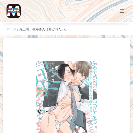
ホーム
/
鬼上司・獄寺さんは暴かれたい。
ホーム
お知らせ
タイトル一覧
販売サイト
電子版
書籍版
グッズ
ご意見・ご感想
お問い合わせ
持ち込み・作品投稿